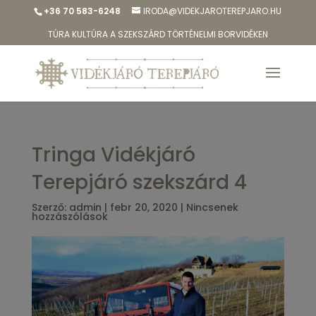
+36 70 583-6248
IRODA@VIDEKJAROTEREPJARO.HU
TÚRA KULTÚRA A SZEKSZÁRD TÖRTÉNELMI BORVIDÉKEN
Tringa Vidékjáró
Terepjáró szekszárd 4
Szerző:
admin
|
febr 20, 2020
|
Nincsenek
hozzászólások