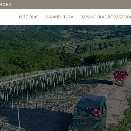
ARO.HU
KEZDŐLAP
KALAND-TÚRA
BARANGOLÁS BORÁSZOKK