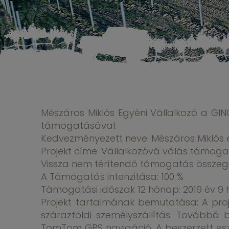
Mészáros Miklós Egyéni Vállalkozó a GIN
támogatásával.
Kedvezményezett neve: Mészáros Miklós e
Projekt címe: Vállalkozóvá válás támog
Vissza nem térítendő támogatás összege:
A Támogatás intenzitása: 100 %
Támogatási időszak 12 hónap: 2019 év 9 hó
Projekt tartalmának bemutatása: A proje
szárazföldi személyszállítás. Továbbá
TomTom GPS navigáció. A beszerzett esz