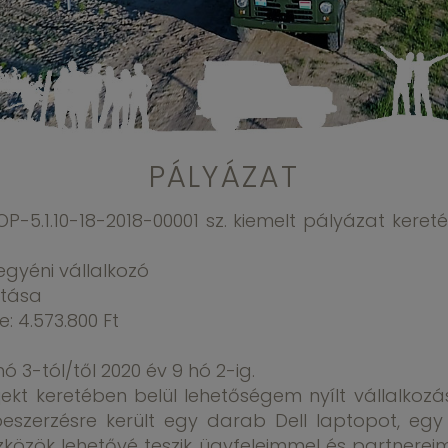
PÁLYÁZAT
OP-5.1.10-18-2018-00001 sz. kiemelt pályázat kere
gyéni vállalkozó
atása
 4.573.800 Ft
 3-tól/től 2020 év 9 hó 2-ig.
kt keretében belül lehetőségem nyílt vállalkozá
 beszerzésre került egy darab Dell laptopot, eg
közök lehetővé teszik ügyfeleimmel és partnerei