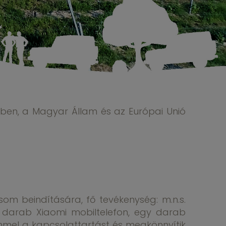
tében, a Magyar Állam és az Európai Unió
som beindítására, fő tevékenység: m.n.s.
y darab Xiaomi mobiltelefon, egy darab
mmel a kapcsolattartást és megkönnyítik