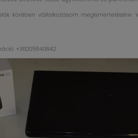
elők körében vállalkozásom megismertetésére. 
rmáció: +36205840842