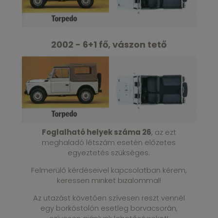
2002 - 6+1 fő, vászon tető
Foglalható helyek száma 26
, az ezt
meghaladó létszám esetén előzetes
egyeztetés szükséges.
Felmerülő kérdéseivel kapcsolatban kérem,
keressen minket bizalommal!
Az utazást követően szívesen reszt vennél
egy borkóstolón esetleg borvacsorán,