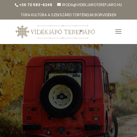
+36 70 583-6248
IRODA@VIDEKJAROTEREPJARO.HU
TÚRA KULTÚRA A SZEKSZÁRD TÖRTÉNELMI BORVIDÉKEN