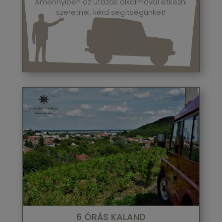
Amennyiben az utazás alkalmával étkezni
szeretnél, kérd segítségünket!
6 ÓRÁS KALAND