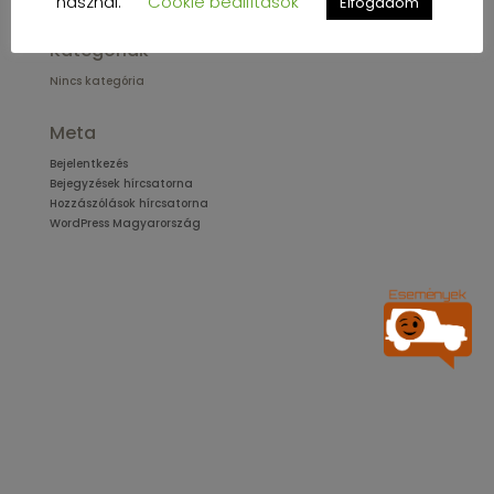
használ.
Cookie beállítások
Elfogadom
Kategóriák
Nincs kategória
Meta
Bejelentkezés
Bejegyzések hírcsatorna
Hozzászólások hírcsatorna
WordPress Magyarország