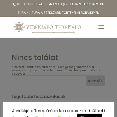
+36 70 583-6248
IRODA@VIDEKJAROTEREPJARO.HU
TÚRA KULTÚRA A SZEKSZÁRD TÖRTÉNELMI BORVIDÉKEN
Nincs találat
A keresett oldal nem található. Próbálja meg finomítani a
keresést vagy használja a fenti navigációt, hogy megtalálja a
bejegyzést.
Legutóbbi hozzászólások
A Vidékjáró Terepjáró oldala cookie-kat (sütiket)
Archívum