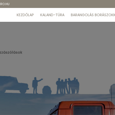
ARO.HU
KEZDŐLAP
KALAND-TÚRA
BARANGOLÁS BORÁSZOKK
zzászólások