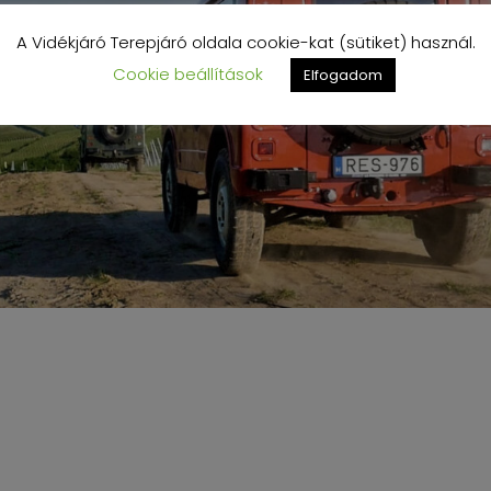
A Vidékjáró Terepjáró oldala cookie-kat (sütiket) használ.
Cookie beállítások
Elfogadom