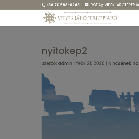
+36 70 583-6248
IRODA@VIDEKJAROTEREPJ
nyitokep2
Szerző:
admin
|
febr 21, 2020
|
Nincsenek ho