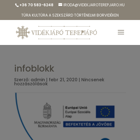
+36 70 583-6248
IRODA@VIDEKJAROTEREPJARO.HU
TÚRA KULTÚRA A SZEKSZÁRD TÖRTÉNELMI BORVIDÉKEN
infoblokk
Szerző:
admin
|
febr 21, 2020
|
Nincsenek
hozzászólások