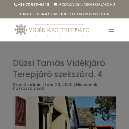
+36 70 583-6248
IRODA@VIDEKJAROTEREPJARO.HU
TÚRA KULTÚRA A SZEKSZÁRD TÖRTÉNELMI BORVIDÉKEN
Dúzsi Tamás Vidékjáró
Terepjáró szekszárd. 4
Szerző:
admin
|
febr 20, 2020
|
Nincsenek
hozzászólások