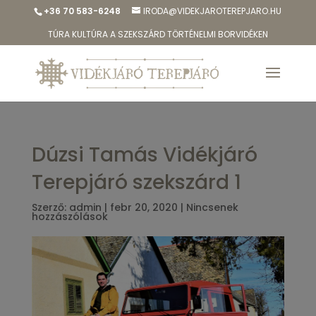
+36 70 583-6248
IRODA@VIDEKJAROTEREPJARO.HU
TÚRA KULTÚRA A SZEKSZÁRD TÖRTÉNELMI BORVIDÉKEN
Dúzsi Tamás Vidékjáró
Terepjáró szekszárd 1
Szerző:
admin
|
febr 20, 2020
|
Nincsenek
hozzászólások