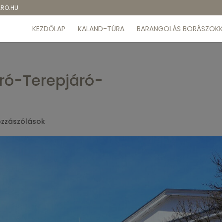
ARO.HU
KEZDŐLAP
KALAND-TÚRA
BARANGOLÁS BORÁSZOKK
ró-Terepjáró-
ozzászólások