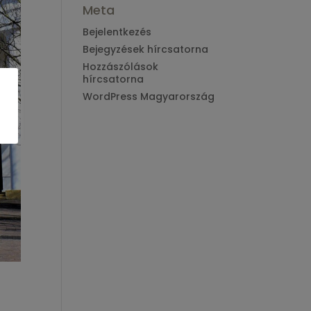
Meta
Bejelentkezés
Bejegyzések hírcsatorna
Hozzászólások
hírcsatorna
WordPress Magyarország