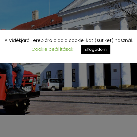
A Vidékjáró Terepjáró oldala cookie-kat (sütiket) használ.
Cookie beállítások
Elfogadom