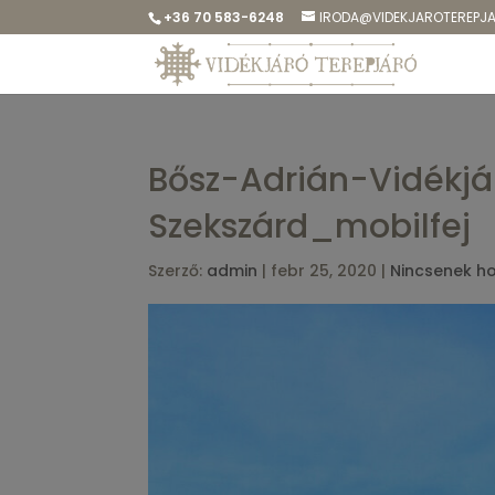
+36 70 583-6248
IRODA@VIDEKJAROTEREPJ
Bősz-Adrián-Vidékjá
Szekszárd_mobilfej
Szerző:
admin
|
febr 25, 2020
|
Nincsenek h