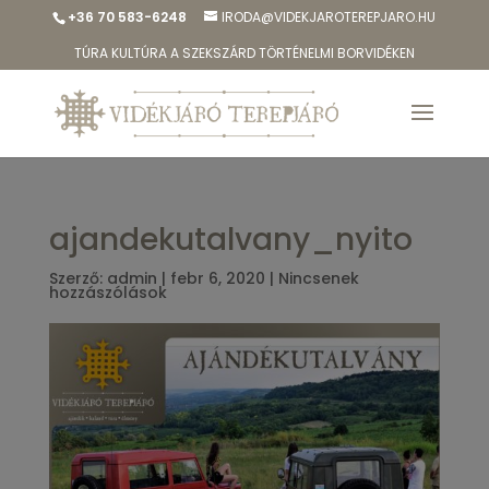
+36 70 583-6248
IRODA@VIDEKJAROTEREPJARO.HU
TÚRA KULTÚRA A SZEKSZÁRD TÖRTÉNELMI BORVIDÉKEN
ajandekutalvany_nyito
Szerző:
admin
|
febr 6, 2020
|
Nincsenek
hozzászólások