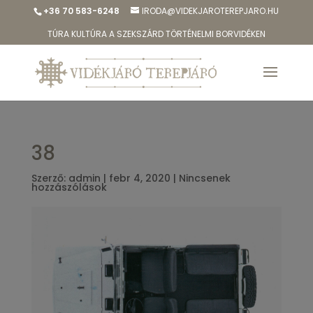
+36 70 583-6248
IRODA@VIDEKJAROTEREPJARO.HU
TÚRA KULTÚRA A SZEKSZÁRD TÖRTÉNELMI BORVIDÉKEN
38
Szerző:
admin
|
febr 4, 2020
|
Nincsenek
hozzászólások