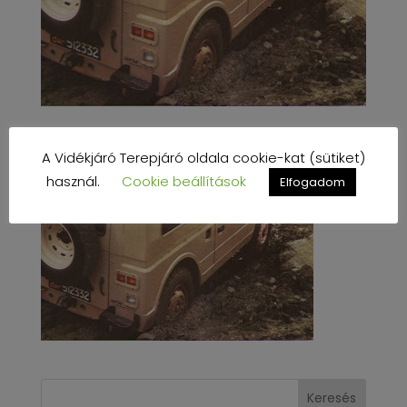
A Vidékjáró Terepjáró oldala cookie-kat (sütiket)
használ.
Cookie beállítások
Elfogadom