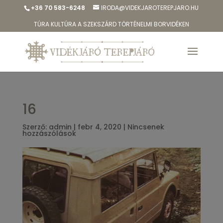
+36 70 583-6248
IRODA@VIDEKJAROTEREPJARO.HU
TÚRA KULTÚRA A SZEKSZÁRD TÖRTÉNELMI BORVIDÉKEN
16
Szerző:
admin
|
febr 4, 2020
|
Nincsenek
hozzászólások