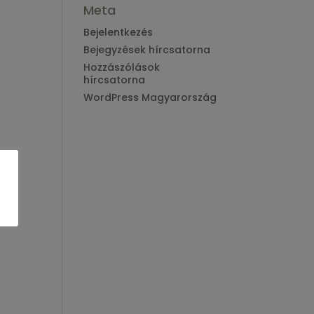
Meta
Bejelentkezés
Bejegyzések hírcsatorna
Hozzászólások
hírcsatorna
WordPress Magyarország