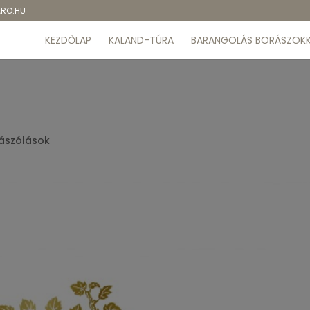
ARO.HU
KEZDŐLAP
KALAND-TÚRA
BARANGOLÁS BORÁSZOKK
ászólások