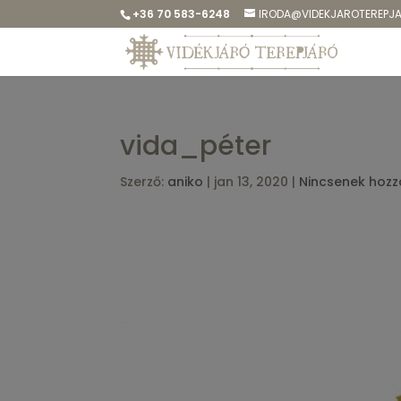
+36 70 583-6248
IRODA@VIDEKJAROTEREPJ
vida_péter
Szerző:
aniko
|
jan 13, 2020
|
Nincsenek hozz