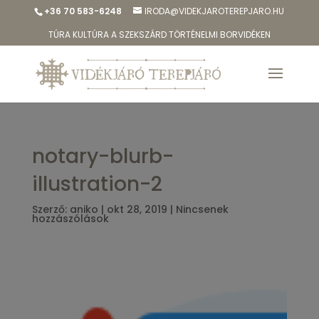
+36 70 583-6248
IRODA@VIDEKJAROTEREPJARO.HU
TÚRA KULTÚRA A SZEKSZÁRD TÖRTÉNELMI BORVIDÉKEN
notary-blurb-
illustration-2
Szerző:
aniko
|
okt 28, 2019
|
Nincsenek
hozzászólások