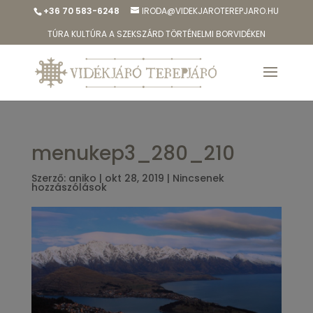
+36 70 583-6248
IRODA@VIDEKJAROTEREPJARO.HU
TÚRA KULTÚRA A SZEKSZÁRD TÖRTÉNELMI BORVIDÉKEN
menukep3_280_210
Szerző:
aniko
|
okt 28, 2019
|
Nincsenek
hozzászólások