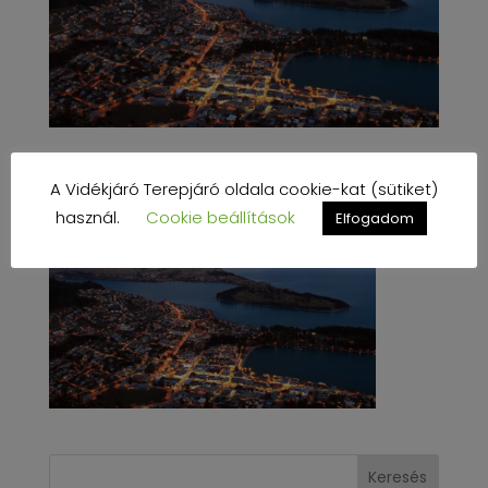
A Vidékjáró Terepjáró oldala cookie-kat (sütiket)
használ.
Cookie beállítások
Elfogadom