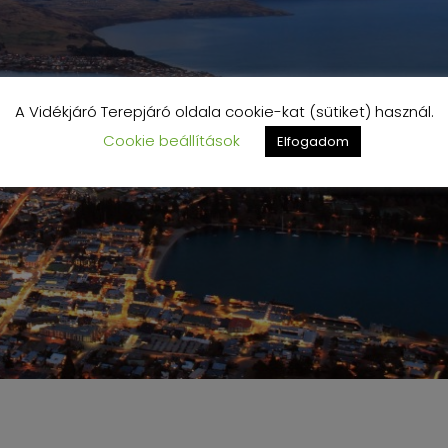
A Vidékjáró Terepjáró oldala cookie-kat (sütiket) használ.
Cookie beállítások
Elfogadom