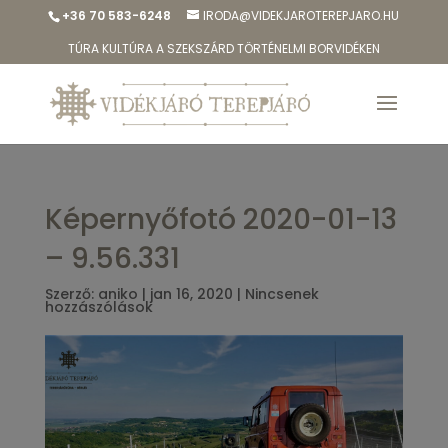
+36 70 583-6248
IRODA@VIDEKJAROTEREPJARO.HU
TÚRA KULTÚRA A SZEKSZÁRD TÖRTÉNELMI BORVIDÉKEN
Képernyőfotó 2020-01-13
– 9.56.331
Szerző:
aniko
|
jan 16, 2020
|
Nincsenek
hozzászólások