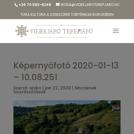
+36 70 583-6248
IRODA@VIDEKJAROTEREPJARO.HU
TÚRA KULTÚRA A SZEKSZÁRD TÖRTÉNELMI BORVIDÉKEN
Képernyőfotó 2020-01-13
– 10.08.251
Szerző:
aniko
|
jan 22, 2020
|
Nincsenek
hozzászólások