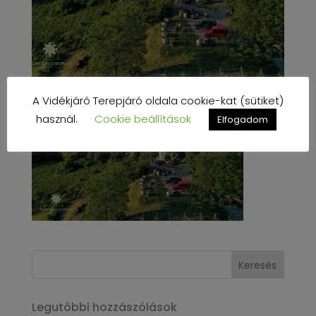
A Vidékjáró Terepjáró oldala cookie-kat (sütiket)
használ.
Cookie beállítások
Elfogadom
Legutóbbi hozzászólások