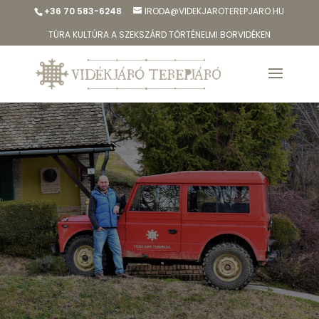
+36 70 583-6248
IRODA@VIDEKJAROTEREPJARO.HU
TÚRA KULTÚRA A SZEKSZÁRD TÖRTÉNELMI BORVIDÉKEN