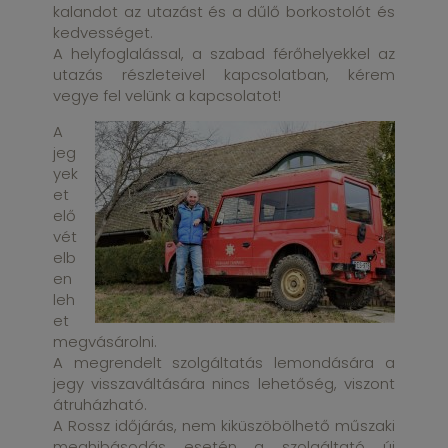
kalandot az utazást és a dűlő borkostolót és
kedvességet.
A helyfoglalással, a szabad férőhelyekkel az
utazás részleteivel kapcsolatban, kérem
vegye fel velünk a kapcsolatot!
A
jeg
yek
et
elő
vét
elb
en
leh
et
megvásárolni.
A megrendelt szolgáltatás lemondására a
jegy visszaváltására nincs lehetőség, viszont
átruházható.
A Rossz időjárás, nem kiküszöbölhető műszaki
meghibásodás esetén a szolgáltató új