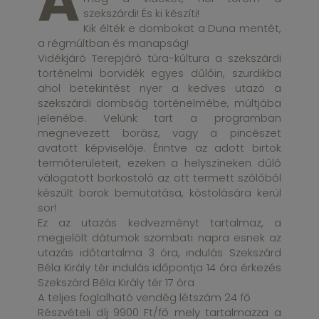
A
szekszárdi! És ki készíti!
Kik élték e dombokat a Duna mentét,
a régmúltban és manapság!
Vidékjáró Terepjáró túra-kúltura a szekszárdi
történelmi borvidék egyes dűlőin, szurdikba
ahol betekintést nyer a kedves utazó a
szekszárdi dombság történelmébe, múltjába
jelenébe. Velünk tart a programban
megnevezett borász, vagy a pincészet
avatott képviselője. Érintve az adott birtok
termőterületeit, ezeken a helyszíneken dűlő
válogatott borkostoló az ott termett szőlőből
készült borok bemutatása, kóstolására kerül
sor!
Ez az utazás kedvezményt tartalmaz, a
megjelölt dátumok szombati napra esnek az
utazás időtartalma 3 óra, indulás Szekszárd
Béla Király tér indulás időpontja 14 óra érkezés
Szekszárd Béla Király tér 17 óra
A teljes foglalható vendég létszám 24 fő
Részvételi díj 9900 Ft/fő mely tartalmazza a