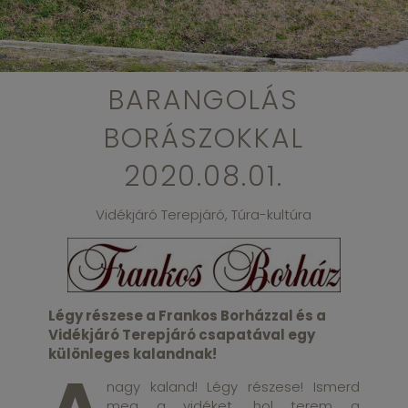
BARANGOLÁS
BORÁSZOKKAL
2020.08.01.
Vidékjáró Terepjáró, Túra-kultúra
Légy részese a Frankos Borházzal és a
Vidékjáró Terepjáró csapatával egy
különleges kalandnak!
nagy kaland! Légy részese! Ismerd
meg a vidéket, hol terem a