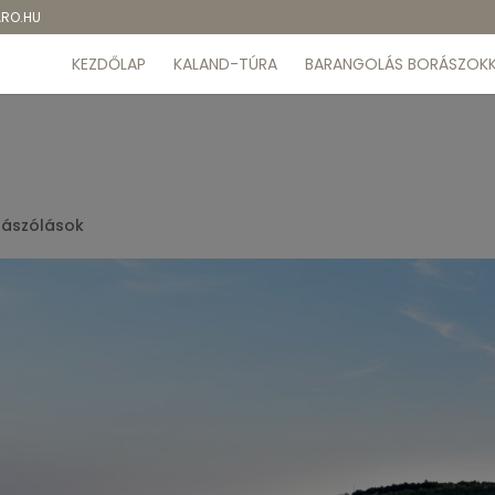
ARO.HU
KEZDŐLAP
KALAND-TÚRA
BARANGOLÁS BORÁSZOKK
zászólások