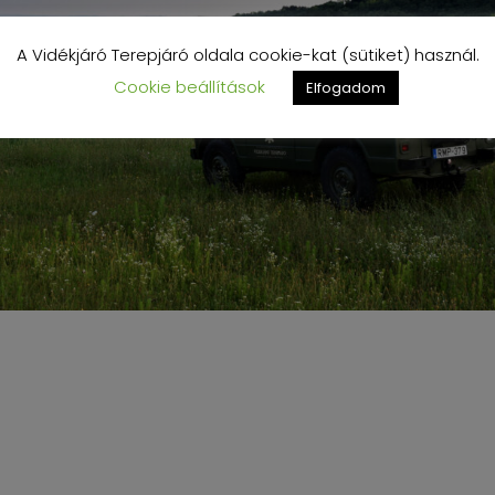
A Vidékjáró Terepjáró oldala cookie-kat (sütiket) használ.
Cookie beállítások
Elfogadom