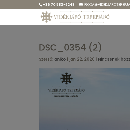
+36 70 583-6248
IRODA@VIDEKJAROTEREPJ
DSC_0354 (2)
Szerző:
aniko
|
jan 22, 2020
|
Nincsenek hoz