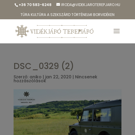
+36 70 583-6248
IRODA@VIDEKJAROTEREPJARO.HU
TÚRA KULTÚRA A SZEKSZÁRD TÖRTÉNELMI BORVIDÉKEN
DSC_0329 (2)
Szerző:
aniko
|
jan 22, 2020
|
Nincsenek
hozzászólások