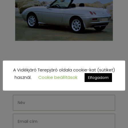
KÉRJEN ÁRAJÁNLATOT
A Vidékjáró Terepjáró oldala cookie-kat (sütiket)
CABRIO KÖLCSÖNZÉSRE
használ.
Cookie beállítások
Elfogadom