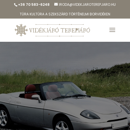
+36 70 583-6248
IRODA@VIDEKJAROTEREPJARO.HU
TÚRA KULTÚRA A SZEKSZÁRD TÖRTÉNELMI BORVIDÉKEN