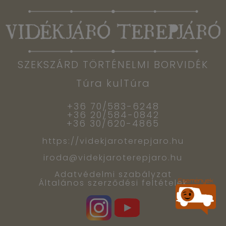
SZEKSZÁRD TÖRTÉNELMI BORVIDÉK
Túra kulTúra
+36 70/583-6248
+36 20/584-0842
+36 30/620-4865
https://videkjaroterepjaro.hu
iroda@videkjaroterepjaro.hu
Adatvédelmi szabályzat
Általános szerződési feltételek