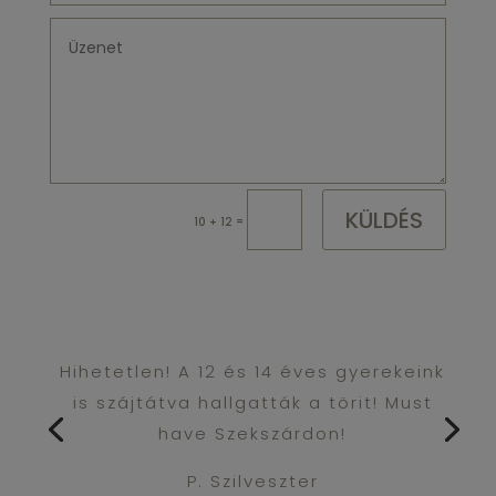
KÜLDÉS
=
10 + 12
Hihetetlen! A 12 és 14 éves gyerekeink
is szájtátva hallgatták a törit! Must
have Szekszárdon!
P. Szilveszter