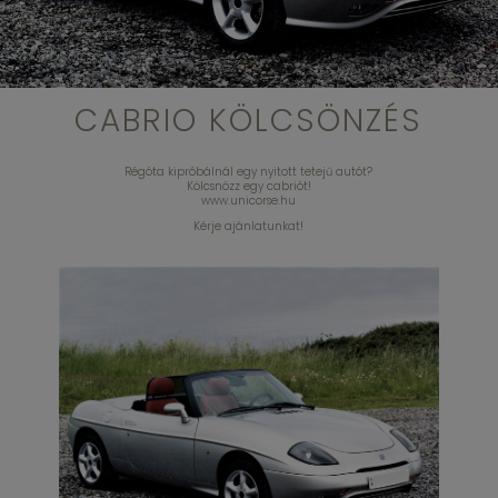
CABRIO KÖLCSÖNZÉS
Régóta kipróbálnál egy nyitott tetejű autót?
Kölcsnözz egy cabriót!
www.unicorse.hu
Kérje ajánlatunkat!