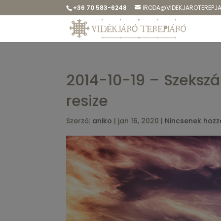
+36 70 583-6248
IRODA@VIDEKJAROTEREPJ
2014-10-19 – Szekszá
resize
Szerző:
aniko
|
jan 16, 2020
|
Nincsenek hozz