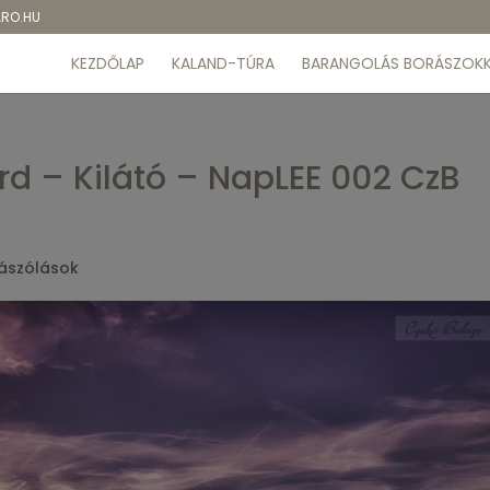
ARO.HU
KEZDŐLAP
KALAND-TÚRA
BARANGOLÁS BORÁSZOKK
rd – Kilátó – NapLEE 002 CzB
ászólások