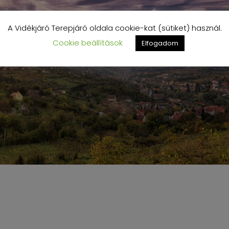
A Vidékjáró Terepjáró oldala cookie-kat (sütiket) használ.
Cookie beállítások
Elfogadom