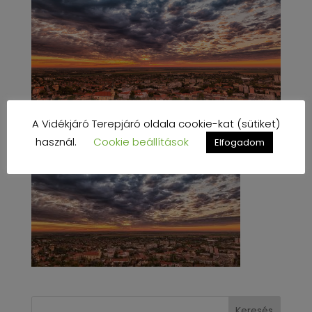
A Vidékjáró Terepjáró oldala cookie-kat (sütiket)
használ.
Cookie beállítások
Elfogadom