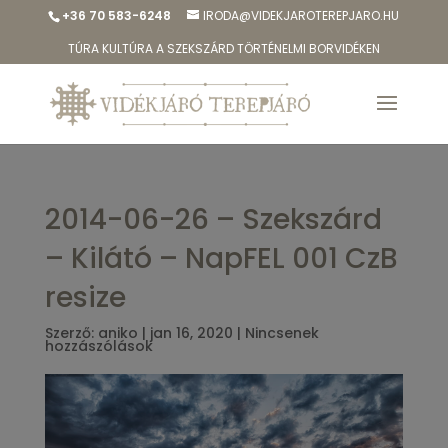
+36 70 583-6248
IRODA@VIDEKJAROTEREPJARO.HU
TÚRA KULTÚRA A SZEKSZÁRD TÖRTÉNELMI BORVIDÉKEN
2014-06-26 – Szekszárd
– Kilátó – NapFEL 001 CzB
resize
Szerző:
aniko
|
jan 16, 2020
|
Nincsenek
hozzászólások