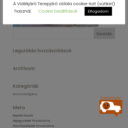
A Vidékjáró Terepjáró oldala cookie-kat (sütiket)
használ.
Cookie beállítások
Elfogadom
Legutóbbi hozzászólások
Archívum
Kategóriák
Nincs kategória
Meta
Bejelentkezés
Bejegyzések hírcsatorna
Hozzászólások hírcsatorna