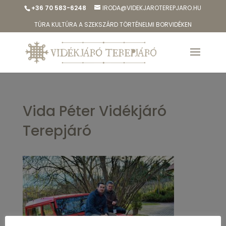
+36 70 583-6248
IRODA@VIDEKJAROTEREPJARO.HU
TÚRA KULTÚRA A SZEKSZÁRD TÖRTÉNELMI BORVIDÉKEN
Vida Péter Vidékjáró
Terepjáró