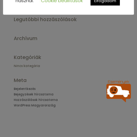
használ.
Cookie beállítások
Elfogadom
Legutóbbi hozzászólások
Archívum
Kategóriák
Nincs kategória
Meta
Bejelentkezés
Bejegyzések hírcsatorna
Hozzászólások hírcsatorna
WordPress Magyarország