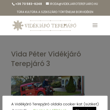
+36 70 583-6248
IRODA@VIDEKJAROTEREPJARO.HU
TÚRA KULTÚRA A SZEKSZÁRD TÖRTÉNELMI BORVIDÉKEN
Vida Péter Vidékjáró
Terepjáró 3
A Vidékjáró Terepjáró oldala cookie-kat (sütiket)