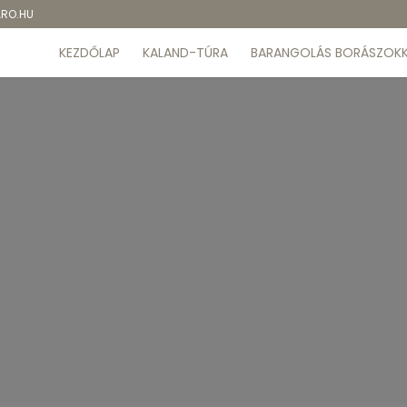
ARO.HU
KEZDŐLAP
KALAND-TÚRA
BARANGOLÁS BORÁSZOKK