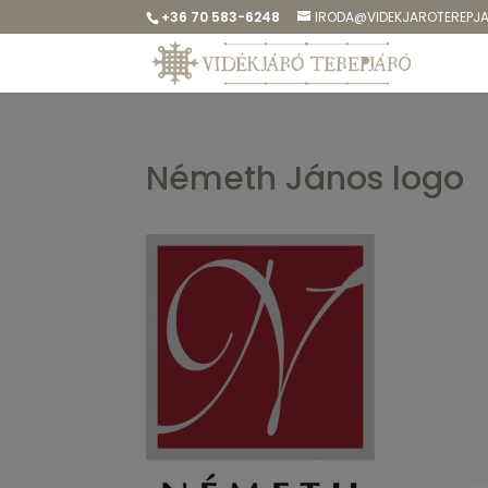
+36 70 583-6248
IRODA@VIDEKJAROTEREPJ
Németh János logo