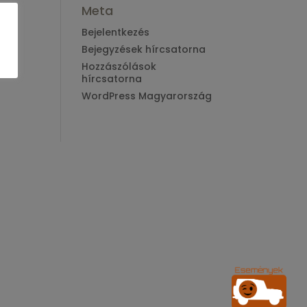
Meta
Bejelentkezés
Bejegyzések hírcsatorna
Hozzászólások
hírcsatorna
WordPress Magyarország