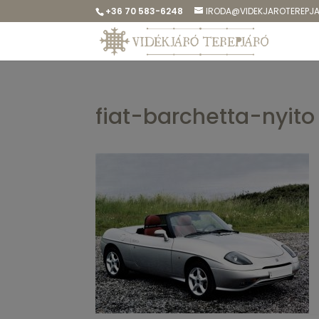
+36 70 583-6248
IRODA@VIDEKJAROTEREPJ
fiat-barchetta-nyito