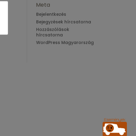
Meta
Bejelentkezés
Bejegyzések hírcsatorna
Hozzászólások
hírcsatorna
WordPress Magyarország