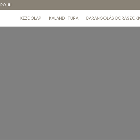
ARO.HU
KEZDŐLAP
KALAND-TÚRA
BARANGOLÁS BORÁSZOKK