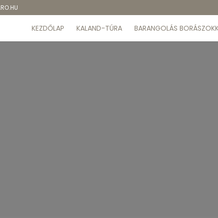
ARO.HU
KEZDŐLAP
KALAND-TÚRA
BARANGOLÁS BORÁSZOKK