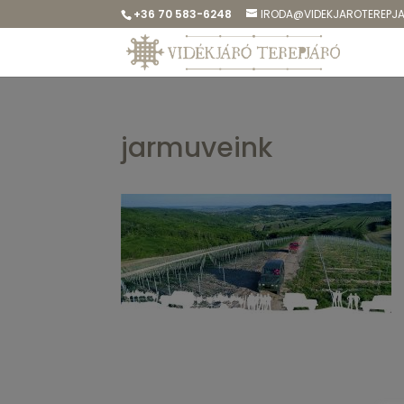
+36 70 583-6248
IRODA@VIDEKJAROTEREPJ
jarmuveink