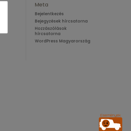
Meta
Bejelentkezés
Bejegyzések hírcsatorna
Hozzászólások
hírcsatorna
WordPress Magyarország