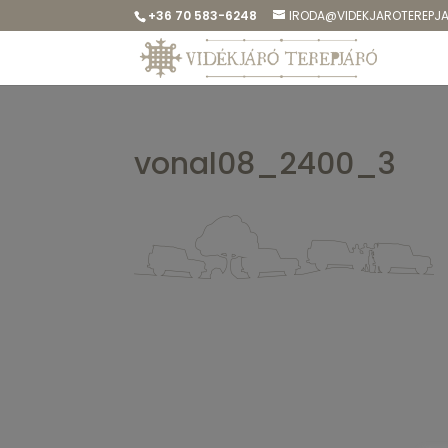
+36 70 583-6248
IRODA@VIDEKJAROTEREPJ
vonal08_2400_3