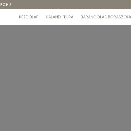
ARO.HU
KEZDŐLAP
KALAND-TÚRA
BARANGOLÁS BORÁSZOKK