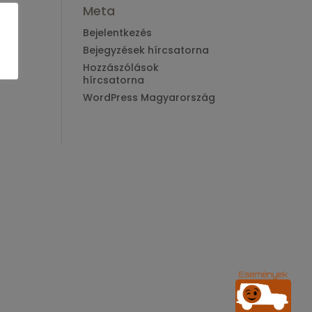
Meta
Bejelentkezés
Bejegyzések hírcsatorna
Hozzászólások
hírcsatorna
WordPress Magyarország