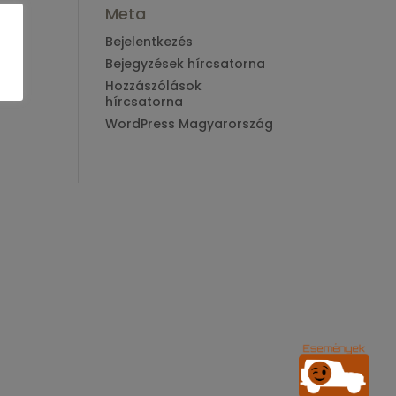
Meta
Bejelentkezés
Bejegyzések hírcsatorna
Hozzászólások
hírcsatorna
WordPress Magyarország