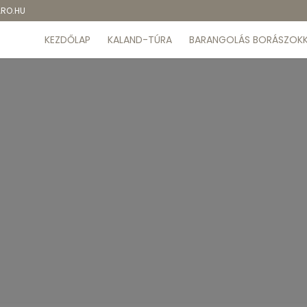
ARO.HU
KEZDŐLAP
KALAND-TÚRA
BARANGOLÁS BORÁSZOKK