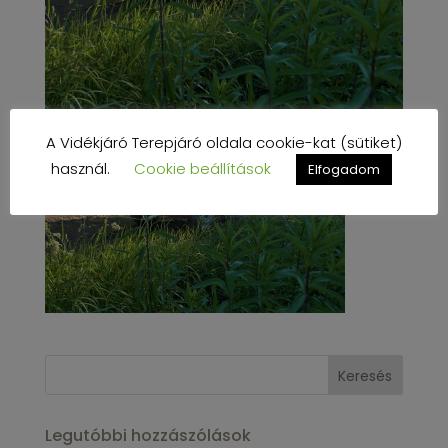
A Vidékjáró Terepjáró oldala cookie-kat (sütiket)
használ.
Cookie beállítások
Elfogadom
Legutóbbi hozzászólások