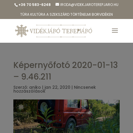
+36 70 583-6248
IRODA@VIDEKJAROTEREPJARO.HU
TÚRA KULTÚRA A SZEKSZÁRD TÖRTÉNELMI BORVIDÉKEN
Képernyőfotó 2020-01-13
– 9.46.211
Szerző:
aniko
|
jan 22, 2020
|
Nincsenek
hozzászólások