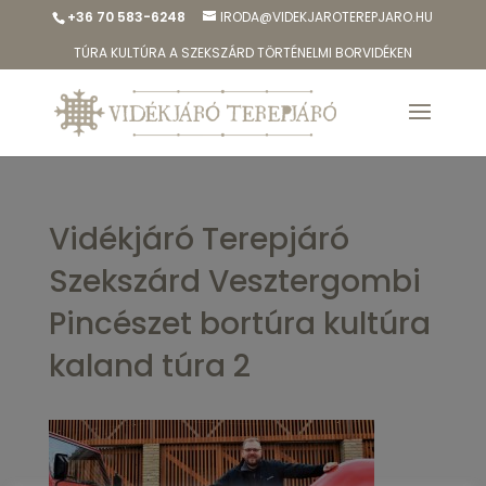
+36 70 583-6248
IRODA@VIDEKJAROTEREPJARO.HU
TÚRA KULTÚRA A SZEKSZÁRD TÖRTÉNELMI BORVIDÉKEN
Vidékjáró Terepjáró
Szekszárd Vesztergombi
Pincészet bortúra kultúra
kaland túra 2