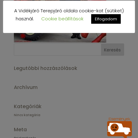
A Vidékjáró Terepjáró oldala cookie-kat (sütiket)
használ.
Cookie beállítások
Elfogadom
Legutóbbi hozzászólások
Archívum
Kategóriák
Nincs kategória
Meta