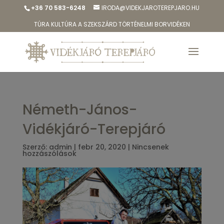
+36 70 583-6248
IRODA@VIDEKJAROTEREPJARO.HU
TÚRA KULTÚRA A SZEKSZÁRD TÖRTÉNELMI BORVIDÉKEN
Németh-János-
Vidékjáró-Terepjáró
Szerző:
admin
|
febr 20, 2020
|
Nincsenek
hozzászólások