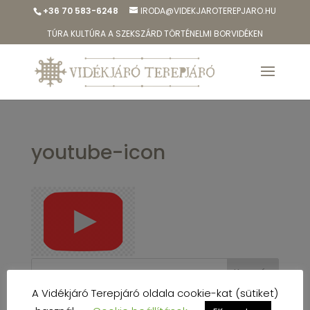
+36 70 583-6248
IRODA@VIDEKJAROTEREPJARO.HU
TÚRA KULTÚRA A SZEKSZÁRD TÖRTÉNELMI BORVIDÉKEN
youtube-icon
A Vidékjáró Terepjáró oldala cookie-kat (sütiket)