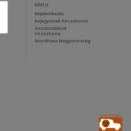
Meta
Bejelentkezés
Bejegyzések hírcsatorna
Hozzászólások
hírcsatorna
WordPress Magyarország