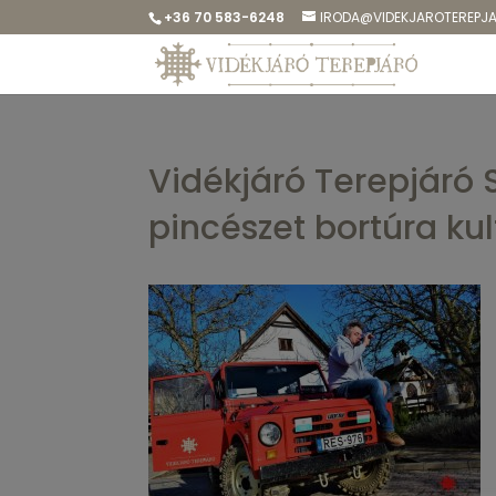
+36 70 583-6248
IRODA@VIDEKJAROTEREPJ
Vidékjáró Terepjáró
pincészet bortúra kul