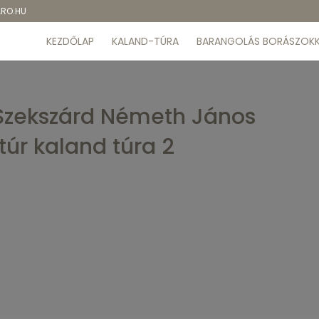
ARO.HU
KEZDŐLAP
KALAND-TÚRA
BARANGOLÁS BORÁSZOKK
 Szekszárd Németh János
túr kaland túra 2