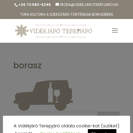
+36 70 583-6248
IRODA@VIDEKJAROTEREPJARO.HU
TÚRA KULTÚRA A SZEKSZÁRD TÖRTÉNELMI BORVIDÉKEN
borasz
A Vidékjáró Terepjáró oldala cookie-kat (sütiket)