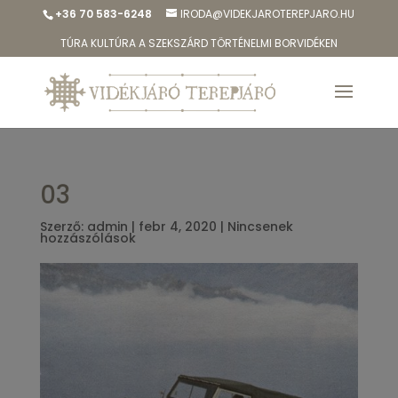
+36 70 583-6248
IRODA@VIDEKJAROTEREPJARO.HU
TÚRA KULTÚRA A SZEKSZÁRD TÖRTÉNELMI BORVIDÉKEN
03
Szerző:
admin
|
febr 4, 2020
|
Nincsenek
hozzászólások