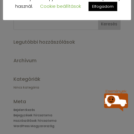
használ.
Cookie beállítások
Elfogadom
Legutóbbi hozzászólások
Archívum
Kategóriák
Nincs kategória
Meta
Bejelentkezés
Bejegyzések hírcsatorna
Hozzászólások hírcsatorna
WordPress Magyarország