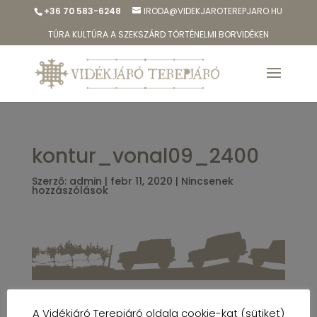
+36 70 583-6248
IRODA@VIDEKJAROTEREPJARO.HU
TÚRA KULTÚRA A SZEKSZÁRD TÖRTÉNELMI BORVIDÉKEN
kontur_vonal09_2400
Szerző:
admin
|
febr 11, 2020
|
Nincsenek
hozzászólások
A Vidékjáró Terepjáró oldala cookie-kat (sütiket)